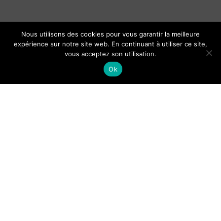
Nous utilisons des cookies pour vous garantir la meilleure
expérience sur notre site web. En continuant à utiliser ce site,
vous acceptez son utilisation.
Ok
Nutrition sportive : le guide pour
choisir ses protéines intelligemment
Note majeure, note mineure, note
singulière : tout savoir sur le profil
aromatique des chocolats
Guide pour Londres ???????? : que